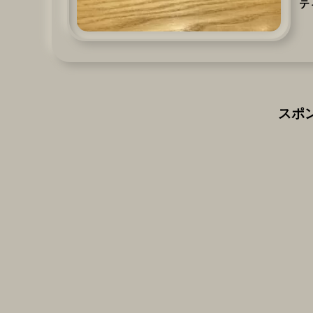
テ
が
ク
スポ