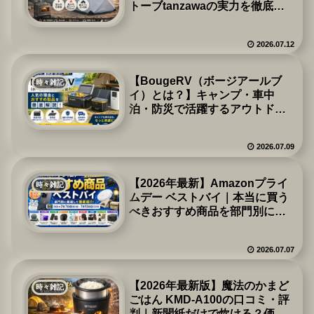
トーブtanzawaの実力を徹底解
説
2026.07.12
【BougeRV（ボージアールブ
時々雑記
イ）とは？】キャンプ・車中
泊・防災で活躍するアウトドア
家電ブランドを徹底解説！
2026.07.09
【2026年最新】Amazonプライ
時々雑記
ムデー ベストバイ｜本当に買う
べきおすすめ商品を部門別に紹
介
2026.07.07
【2026年最新版】魔法のかまど
時々雑記
ごはん KMD-A100の口コミ・評
判｜新聞紙だけで炊ける？価