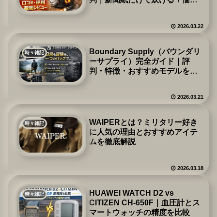
格・使い方・キャンプ＆防災で
の実力を徹底レビュー
2026.03.22
Boundary Supply（バウンダリ
時々雑記
ーサプライ）完全ガイド｜評
判・特徴・おすすめモデルを徹
底解説
2026.03.21
WAIPERとは？ミリタリー好き
時々雑記
に人気の理由とおすすめアイテ
ムを徹底解説
2026.03.18
HUAWEI WATCH D2 vs
時々雑記
CITIZEN CH-650F｜血圧計とス
マートウォッチの精度を比較