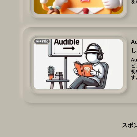
を
登
お
A
時々雑記
し
A
ビ
初
す
間
と
スポ