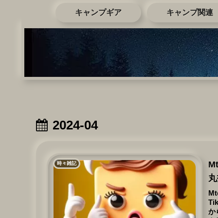
キャンプギア
キャンプ関連
2024-04
M
時々雑記
丸
M
T
か