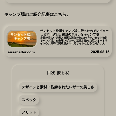
キャンプ場のご紹介記事はこちら。
サンセット松川キャンプ場に行ったのでレビュー
します！夕日と施設のきれいなキャンプ場
夕日が美しい絶景と清潔な設備が魅力の「サンセット松川
キャンプ場」を徹底レビュー。芝生が整った広いオートサ
イトや、湖畔の開放感あふれるサイトなどをご紹介。大人4
人でアーリーチェックイン込み12,400円の高コスパや、周
辺観光スポット、メリット・デメリットまで詳しく解説。
2025.08.15
ansabader.com
誰もが快適に過ごせるおすすめキャンプ場です。
目次
デザインと素材：洗練されたレザーの美しさ
スペック
メリット