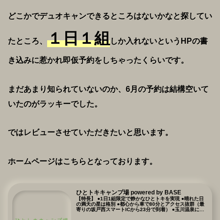
どこかでデュオキャンできるところはないかなと探してい
１日１組
たところ、
しか入れないというHPの書
き込みに惹かれ即仮予約をしちゃったくらいです。
まだあまり知られていないのか、6月の予約は結構空いて
いたのがラッキーでした。
ではレビューさせていただきたいと思います。
ホームページはこちらとなっております。
ひとトキキャンプ場 powered by BASE
【特長】 ●1日1組限定で静かなひとトキを実現 ●晴れた日
の満天の星は格別 ●都心から車で80分とアクセス抜群（最
寄りの坂戸西スマートICから23分で到着） ●玉川温泉に最
も近い立地（車で5分）