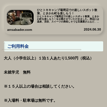
ひとトキキャンプ場周辺での楽しいスポット散
策、ときかわ町を楽しもう！
ひとトキキャンプ場周辺での楽しいスポット散策、ときか
わ町を楽しもう！を公開させていただきました。周辺には
温泉、渓谷、スイーツの美味しそうな豆腐屋さんなど、探
すとたくさんの観光スポットがあります。あくまでもキャ
ンプ場を拠点として近くには何があるのか？どんなとこ
2024.06.30
ansabader.com
ろ？を書いてみましたので、ぜひご参考にしてしてくださ
い。
ご利用料金
大人（小学生以上）１泊１人あたり1,500円（税込）
未就学児 無料
※１５人以上の場合は相談してください。
※入場料・駐車場は無料です。